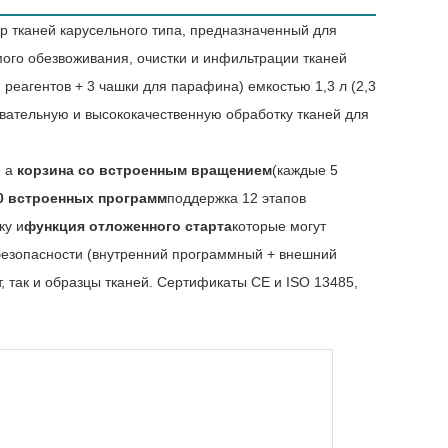
р тканей карусельного типа, предназначенный для
ого обезвоживания, очистки и инфильтрации тканей
 реагентов + 3 чашки для парафина) емкостью 1,3 л (2,3
овательную и высококачественную обработку тканей для
, a
корзина со встроенным вращением
(каждые 5
0 встроенных программ
поддержка 12 этапов
ку и
функция отложенного старта
которые могут
 безопасности (внутренний программный + внешний
, так и образцы тканей. Сертификаты CE и ISO 13485,