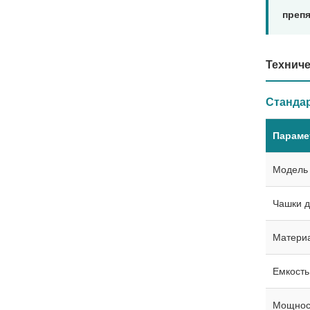
преп
Техниче
Стандар
Параме
Модель
Чашки д
Матери
Емкость
Мощнос