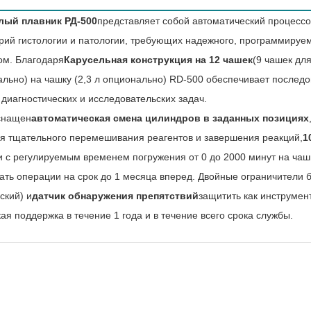
лый плавник РД-500
представляет собой автоматический процессо
рий гистологии и патологии, требующих надежного, программируем
м. Благодаря
Карусельная конструкция на 12 чашек
(9 чашек для
ально) на чашку (2,3 л опционально) RD-500 обеспечивает послед
диагностических и исследовательских задач.
снащен
автоматическая смена цилиндров в заданных позициях
ля тщательного перемешивания реагентов и завершения реакций,
1
и с регулируемым временем погружения от 0 до 2000 минут на чаш
ать операции на срок до 1 месяца вперед. Двойные ограничители
ский) и
датчик обнаружения препятствий
защитить как инструмент
ая поддержка в течение 1 года и в течение всего срока службы.