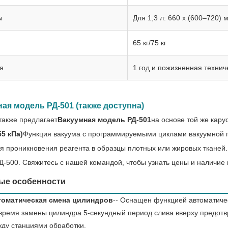
ы
Для 1,3 л: 660 x (600–720) 
65 кг/75 кг
я
1 год и пожизненная техни
ая модель РД-501 (также доступна)
также предлагает
Вакуумная модель РД-501
на основе той же кар
55 кПа)
Функция вакуума с программируемыми циклами вакуумной по
я проникновения реагента в образцы плотных или жировых тканей.
Д-500. Свяжитесь с нашей командой, чтобы узнать цены и наличие
ые особенности
томатическая смена цилиндров
-- Оснащен функцией автоматиче
время замены цилиндра 5-секундный период слива вверху предотв
ду станциями обработки.