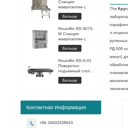
Станция
макроскопии с
The
Круг
тележкой для
Больше
лаборато
вскрытия
парафино
Roundfin RD-907S-
л опцион
M Станция
макроскопии с
рутинных 
сенсорным
Больше
РД-500 о
управлением
минут) д
Roundfin RD-A-01
обработк
Поворотно-
подъемный стол
планиров
для вскрытия
Больше
механиче
техническ
Контактная Информация
+86-16602438643
