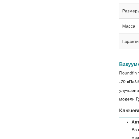
Размер
Масса
Гаранти
Вакуумн
Roundfin 
-70 кПа/-
улучшени
модели Р
Ключев
Ав
Во 
меж