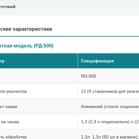
ятствий
ские характеристики
тная модель (РД-500)
тр
Спецификация
RD-500
ля реагентов
12 (9 стаканчиков для реаг
ал чашки
Алюминий (стекло опциона
 на чашку
1,3 (2,3 л опционально) л (
ть обработки
1,3л: 1,3л (50 шт в корзине);