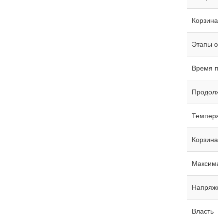
Корзина
Этапы о
Время 
Продол
Темпера
Корзин
Максима
Напряж
Власть