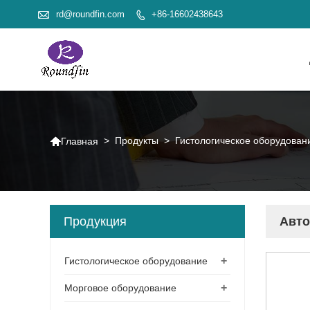

rd@roundfin.com
+86-16602438643


>
Продукты
>
Гистологическое оборудован
Главная
Продукция
Авто
+
Гистологическое оборудование
+
Морговое оборудование