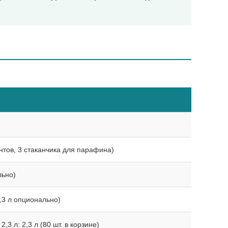
ентов, 3 стаканчика для парафина)
льно)
2,3 л опционально)
 2,3 л: 2,3 л (80 шт. в корзине)