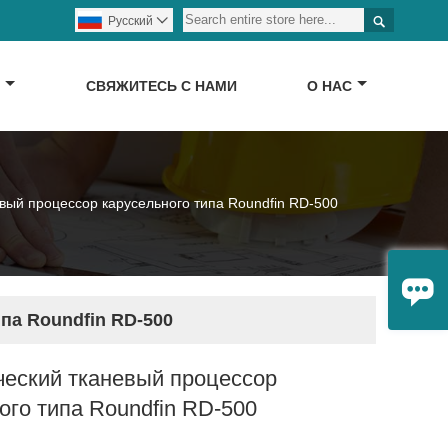

Pусский

Д
СВЯЖИТЕСЬ С НАМИ
О НАС
вый процессор карусельного типа Roundfin RD-500

па Roundfin RD-500
ческий тканевый процессор
ого типа Roundfin RD-500