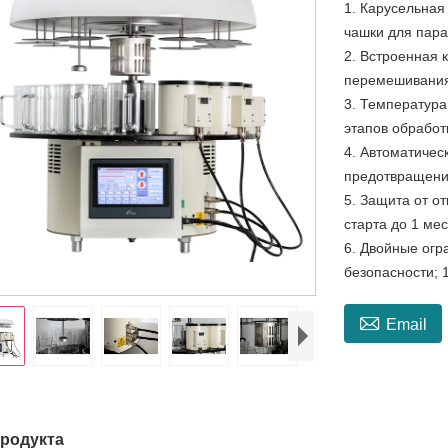
1. Карусельная
чашки для пара
2. Встроенная 
перемешивания
3. Температура
этапов обработ
4. Автоматичес
предотвращени
5. Защита от о
старта до 1 ме
6. Двойные огр
безопасности; 

Email
родукта