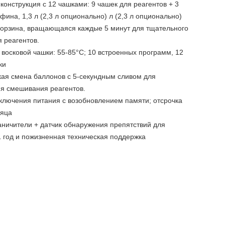
 конструкция с 12 чашками: 9 чашек для реагентов + 3
фина, 1,3 л (2,3 л опционально) л (2,3 л опционально)
корзина, вращающаяся каждые 5 минут для тщательного
 реагентов.
 восковой чашки: 55-85°C; 10 встроенных программ, 12
ки
кая смена баллонов с 5-секундным сливом для
я смешивания реагентов.
тключения питания с возобновлением памяти; отсрочка
сяца
аничители + датчик обнаружения препятствий для
1 год и пожизненная техническая поддержка