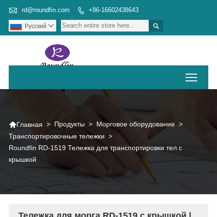

rd@roundfin.com
+86-16602438643


Pусский

Toggl

>
Продукты
>
Морговое оборудование
>
Главная
Транспортировочные тележки
>
Roundfin RD-1519 Тележка для транспортировки тел с
крышкой
Тележка для морга RD-1519 с крышкой |