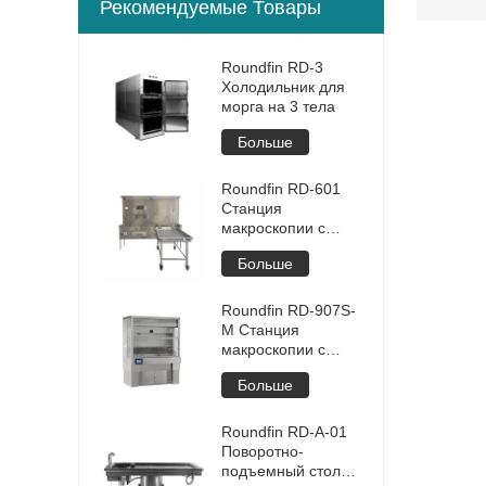
Рекомендуемые Товары
Roundfin RD-3
Холодильник для
морга на 3 тела
Больше
Roundfin RD-601
Станция
макроскопии с
тележкой для
Больше
вскрытия
Roundfin RD-907S-
M Станция
макроскопии с
сенсорным
Больше
управлением
Roundfin RD-A-01
Поворотно-
подъемный стол