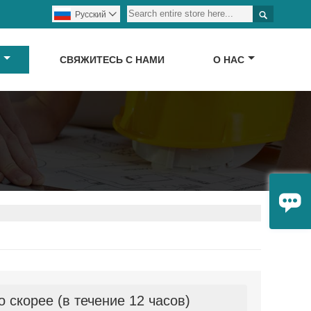

Pусский

Д
СВЯЖИТЕСЬ С НАМИ
О НАС

скорее (в течение 12 часов)