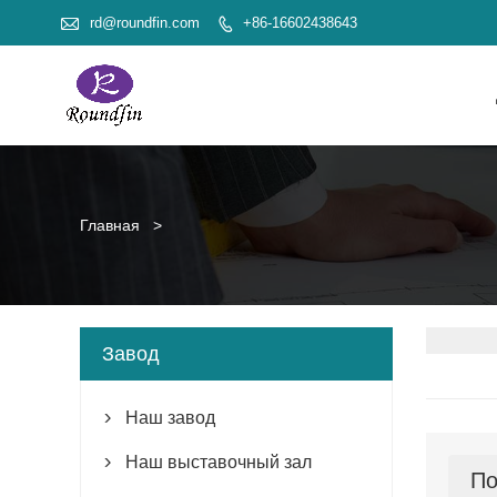

rd@roundfin.com
+86-16602438643

Главная
>
Завод
Наш завод

Наш выставочный зал

По