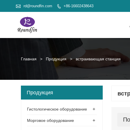

rd@roundfin.com
+86-16602438643

Главная
>
Продукция
>
встраивающая станция
Продукция
вст
+
Гистологическое оборудование
По
+
Морговое оборудование