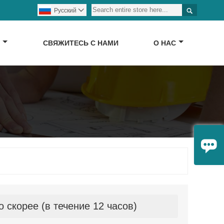

Pусский

Д
СВЯЖИТЕСЬ С НАМИ
О НАС

скорее (в течение 12 часов)