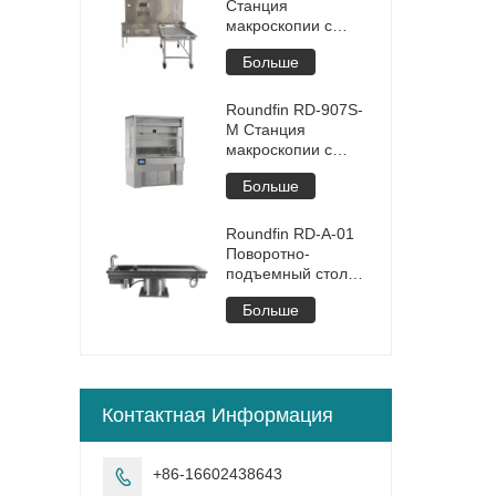
Станция
макроскопии с
тележкой для
Больше
вскрытия
Roundfin RD-907S-
M Станция
макроскопии с
сенсорным
Больше
управлением
Roundfin RD-A-01
Поворотно-
подъемный стол
для вскрытия
Больше
Контактная Информация
+86-16602438643
