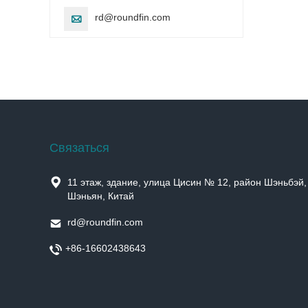
rd@roundfin.com

Cвязаться

11 этаж, здание, улица Цисин № 12, район Шэньбэй,
Шэньян, Китай

rd@roundfin.com

+86-16602438643