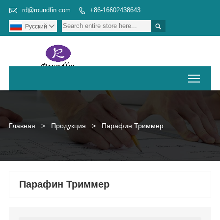

rd@roundfin.com
+86-16602438643


Pусский

Toggl
Главная
>
Продукция
>
Парафин Триммер
Парафин Триммер