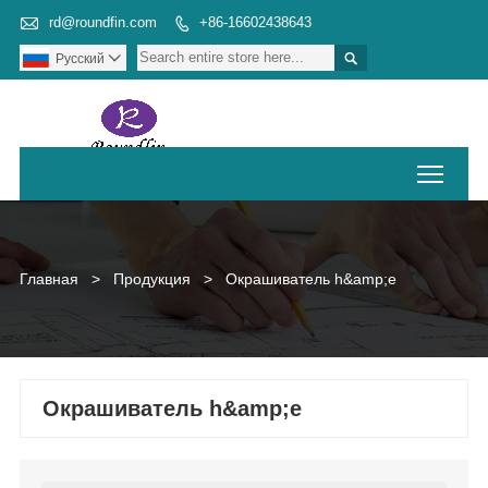

rd@roundfin.com
+86-16602438643


Pусский

Toggl
Главная
>
Продукция
>
Окрашиватель h&amp;e
Окрашиватель h&amp;e