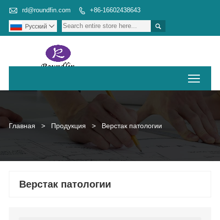

rd@roundfin.com
+86-16602438643


Pусский

Toggl
Главная
>
Продукция
>
Верстак патологии
Верстак патологии